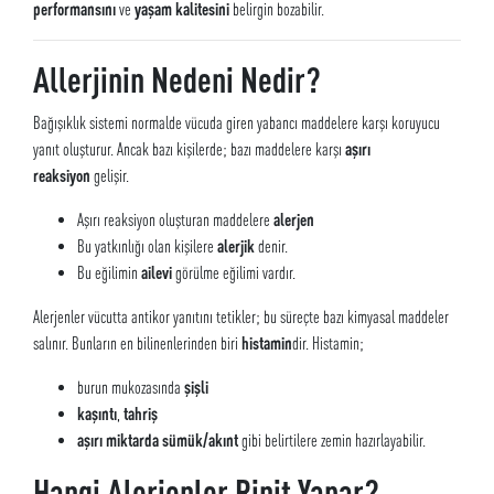
performansını
ve
yaşam kalitesini
belirgin bozabilir.
Allerjinin Nedeni Nedir?
Bağışıklık sistemi normalde vücuda giren yabancı maddelere karşı koruyucu
yanıt oluşturur. Ancak bazı kişilerde; bazı maddelere karşı
aşırı
reaksiyon
gelişir.
Aşırı reaksiyon oluşturan maddelere
alerjen
Bu yatkınlığı olan kişilere
alerjik
denir.
Bu eğilimin
ailevi
görülme eğilimi vardır.
Alerjenler vücutta antikor yanıtını tetikler; bu süreçte bazı kimyasal maddeler
salınır. Bunların en bilinenlerinden biri
histamin
dir. Histamin;
burun mukozasında
şişli
kaşıntı
,
tahriş
aşırı miktarda sümük/akınt
gibi belirtilere zemin hazırlayabilir.
Hangi Alerjenler Rinit Yapar?