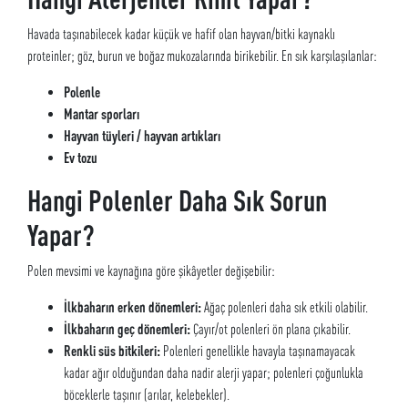
Havada taşınabilecek kadar küçük ve hafif olan hayvan/bitki kaynaklı
proteinler; göz, burun ve boğaz mukozalarında birikebilir. En sık karşılaşılanlar:
Polenle
Mantar sporları
Hayvan tüyleri / hayvan artıkları
Ev tozu
Hangi Polenler Daha Sık Sorun
Yapar?
Polen mevsimi ve kaynağına göre şikâyetler değişebilir:
İlkbaharın erken dönemleri:
Ağaç polenleri daha sık etkili olabilir.
İlkbaharın geç dönemleri:
Çayır/ot polenleri ön plana çıkabilir.
Renkli süs bitkileri:
Polenleri genellikle havayla taşınamayacak
kadar ağır olduğundan daha nadir alerji yapar; polenleri çoğunlukla
böceklerle taşınır (arılar, kelebekler).