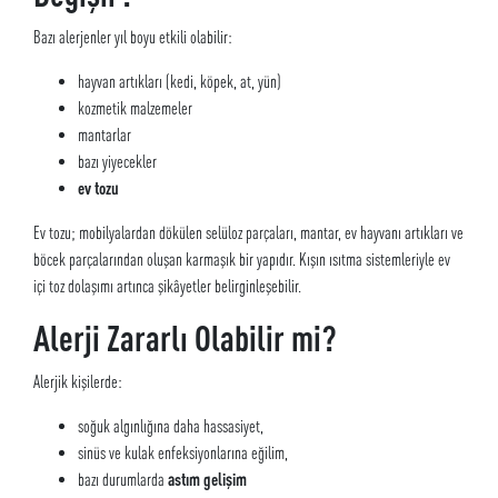
Bazı alerjenler yıl boyu etkili olabilir:
hayvan artıkları (kedi, köpek, at, yün)
kozmetik malzemeler
mantarlar
bazı yiyecekler
ev tozu
Ev tozu; mobilyalardan dökülen selüloz parçaları, mantar, ev hayvanı artıkları ve
böcek parçalarından oluşan karmaşık bir yapıdır. Kışın ısıtma sistemleriyle ev
içi toz dolaşımı artınca şikâyetler belirginleşebilir.
Alerji Zararlı Olabilir mi?
Alerjik kişilerde:
soğuk algınlığına daha hassasiyet,
sinüs ve kulak enfeksiyonlarına eğilim,
bazı durumlarda
astım gelişim