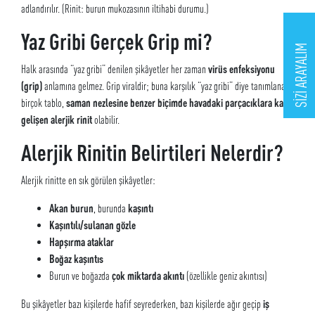
adlandırılır. (Rinit: burun mukozasının iltihabi durumu.)
Yaz Gribi Gerçek Grip mi?
SİZİ ARAYALIM
Halk arasında “yaz gribi” denilen şikâyetler her zaman
virüs enfeksiyonu
(grip)
anlamına gelmez. Grip viraldir; buna karşılık “yaz gribi” diye tanımlanan
birçok tablo,
saman nezlesine benzer biçimde havadaki parçacıklara karşı
gelişen alerjik rinit
olabilir.
Alerjik Rinitin Belirtileri Nelerdir?
Alerjik rinitte en sık görülen şikâyetler:
Akan burun
, burunda
kaşıntı
Kaşıntılı/sulanan gözle
Hapşırma ataklar
Boğaz kaşıntıs
Burun ve boğazda
çok miktarda akıntı
(özellikle geniz akıntısı)
Bu şikâyetler bazı kişilerde hafif seyrederken, bazı kişilerde ağır geçip
iş