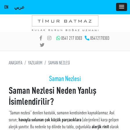
EN
عربي
0541 217 0303
05412170303
ANASAYFA
YAZILARIM
SAMAN NEZLESİ
Saman Nezlesi
Saman Nezlesi Neden Yanlış
İsimlendirilir?
“Saman nezlesi” denilen hastalık, samanın kendisinden kaynaklanmaz. Asıl
sorun;
havayla solunan çok küçük parçacıklara
(alerjenlere) karşı gelişen
alerjik yanıttır. Bu nedenle tıp dilinde bu tablo, çoğunlukla
alerjik rinit
olarak