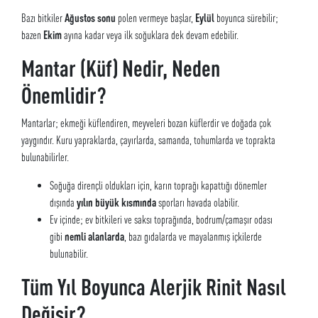
Bazı bitkiler
Ağustos sonu
polen vermeye başlar,
Eylül
boyunca sürebilir;
bazen
Ekim
ayına kadar veya ilk soğuklara dek devam edebilir.
Mantar (Küf) Nedir, Neden
Önemlidir?
Mantarlar; ekmeği küflendiren, meyveleri bozan küflerdir ve doğada çok
yaygındır. Kuru yapraklarda, çayırlarda, samanda, tohumlarda ve toprakta
bulunabilirler.
Soğuğa dirençli oldukları için, karın toprağı kapattığı dönemler
dışında
yılın büyük kısmında
sporları havada olabilir.
Ev içinde; ev bitkileri ve saksı toprağında, bodrum/çamaşır odası
gibi
nemli alanlarda
, bazı gıdalarda ve mayalanmış içkilerde
bulunabilir.
Tüm Yıl Boyunca Alerjik Rinit Nasıl
Değişir?