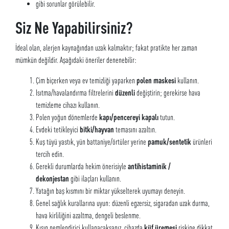
gibi sorunlar görülebilir.
Siz Ne Yapabilirsiniz?
İdeal olan, alerjen kaynağından uzak kalmaktır; fakat pratikte her zaman
mümkün değildir. Aşağıdaki öneriler denenebilir:
Çim biçerken veya ev temizliği yaparken
polen maskesi
kullanın.
Isıtma/havalandırma filtrelerini
düzenli
değiştirin; gerekirse hava
temizleme cihazı kullanın.
Polen yoğun dönemlerde
kapı/pencereyi kapalı
tutun.
Evdeki tetikleyici
bitki/hayvan
temasını azaltın.
Kuş tüyü yastık, yün battaniye/örtüler yerine
pamuk/sentetik
ürünleri
tercih edin.
Gerekli durumlarda hekim önerisiyle
antihistaminik /
dekonjestan
gibi ilaçları kullanın.
Yatağın baş kısmını bir miktar yükselterek uyumayı deneyin.
Genel sağlık kurallarına uyun: düzenli egzersiz, sigaradan uzak durma,
hava kirliliğini azaltma, dengeli beslenme.
Kışın nemlendirici kullanacaksanız, cihazda
küf üremesi
riskine dikkat