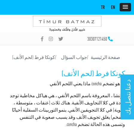
TR
EN
30307121450
صفحة الرئيسية
جواب السؤال
كونكا فرط (لحم الأنف)
كونكا فرط (لحم الأنف)
دعنا نتصل بك
ما هو تضخم concha ماذا يعني اللحم الأنفي
كونشا ، المعروفة باسم اللحم الأنفي ، هي هياكل مخاطية توجد
عادة في كلا التجاويف الأنفية. هناك ثلاث (عنفات ، متوسطة ،
علوية) في كلا التجويفين الأنفي. ينمو التوربينات السفلية أحيانًا
(تضخم) يغلق تجويف الأنف وقد يسبب صعوبة في التنفس.
وتسمى هذه الحالة تضخم concha.