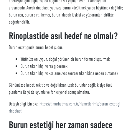
operasyon gibi algılansa da bugün en sık yapılan estetik ameliyatlar
arasındadır. Ancak rinoplasti yalnızca burnu küçültmek ya da büyütmek değildir;
burun ucu, burun sırtı, kemer, burun–dudak ilişkisi ve yüz oranları birlikte
değerlendirilir.
Rinoplastide asıl hedef ne olmalı?
Burun estetiğinde birinci hedef şudur:
Yüzünüze en uygun, doğal görünen bir burun formu oluşturmak
Burun tıkanıklığı varsa gidermek
Burun tıkanıklığı yoksa ameliyat sonrası tıkanıklığa neden olmamak
Günümüzde hedef, tek tip ve doğallıktan uzak burunlar değil; kişiye özel
planlama ile yüzle uyumlu ve fonksiyonel sonuç almaktır.
Detaylı bilgi için bkz:
https://timurbatmaz.com.tr/hizmetlerimiz/burun-estetigi-
rinoplasti
Burun estetiği her zaman sadece