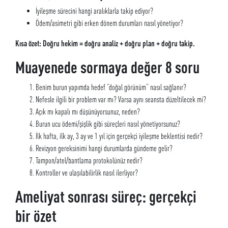
İyileşme sürecini hangi aralıklarla takip ediyor?
Ödem/asimetri gibi erken dönem durumları nasıl yönetiyor?
Kısa özet: Doğru hekim = doğru analiz + doğru plan + doğru takip.
Muayenede sormaya değer 8 soru
Benim burun yapımda hedef “doğal görünüm” nasıl sağlanır?
Nefesle ilgili bir problem var mı? Varsa aynı seansta düzeltilecek mi?
Açık mı kapalı mı düşünüyorsunuz, neden?
Burun ucu ödemi/şişlik gibi süreçleri nasıl yönetiyorsunuz?
İlk hafta, ilk ay, 3 ay ve 1 yıl için gerçekçi iyileşme beklentisi nedir?
Revizyon gereksinimi hangi durumlarda gündeme gelir?
Tampon/atel/bantlama protokolünüz nedir?
Kontroller ve ulaşılabilirlik nasıl ilerliyor?
Ameliyat sonrası süreç: gerçekçi
bir özet