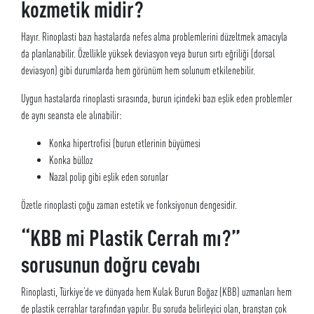
kozmetik midir?
Hayır. Rinoplasti bazı hastalarda nefes alma problemlerini düzeltmek amacıyla
da planlanabilir. Özellikle yüksek deviasyon veya burun sırtı eğriliği (dorsal
deviasyon) gibi durumlarda hem görünüm hem solunum etkilenebilir.
Uygun hastalarda rinoplasti sırasında, burun içindeki bazı eşlik eden problemler
de aynı seansta ele alınabilir:
Konka hipertrofisi (burun etlerinin büyümesi
Konka bülloz
Nazal polip gibi eşlik eden sorunlar
Özetle rinoplasti çoğu zaman estetik ve fonksiyonun dengesidir.
“KBB mi Plastik Cerrah mı?”
sorusunun doğru cevabı
Rinoplasti, Türkiye’de ve dünyada hem Kulak Burun Boğaz (KBB) uzmanları hem
de plastik cerrahlar tarafından yapılır. Bu soruda belirleyici olan, branştan çok