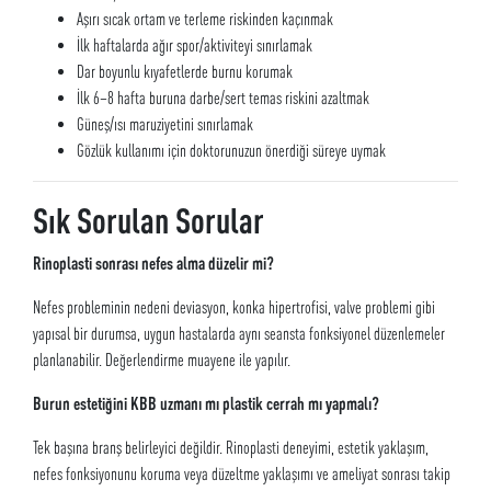
Aşırı sıcak ortam ve terleme riskinden kaçınmak
İlk haftalarda ağır spor/aktiviteyi sınırlamak
Dar boyunlu kıyafetlerde burnu korumak
İlk 6–8 hafta buruna darbe/sert temas riskini azaltmak
Güneş/ısı maruziyetini sınırlamak
Gözlük kullanımı için doktorunuzun önerdiği süreye uymak
Sık Sorulan Sorular
Rinoplasti sonrası nefes alma düzelir mi?
Nefes probleminin nedeni deviasyon, konka hipertrofisi, valve problemi gibi
yapısal bir durumsa, uygun hastalarda aynı seansta fonksiyonel düzenlemeler
planlanabilir. Değerlendirme muayene ile yapılır.
Burun estetiğini KBB uzmanı mı plastik cerrah mı yapmalı?
Tek başına branş belirleyici değildir. Rinoplasti deneyimi, estetik yaklaşım,
nefes fonksiyonunu koruma veya düzeltme yaklaşımı ve ameliyat sonrası takip