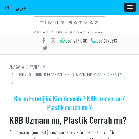
EN
عربي
0541 217 0303
05412170303
ANASAYFA
YAZILARIM
BURUN ESTETİĞİNİ KİM YAPMALI ? KBB UZMANI MI? PLASTİK CERRAH MI
?
Burun Estetiğini Kim Yapmalı ? KBB uzmanı mı?
Plastik cerrah mı ?
KBB Uzmanı mı, Plastik Cerrah mı?
Burun estetiği (rinoplasti), geçmişte daha çok “ünlülerin yaptırdığı” bir