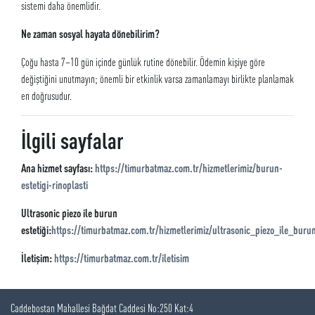
sistemi daha önemlidir.
Ne zaman sosyal hayata dönebilirim?
Çoğu hasta 7–10 gün içinde günlük rutine dönebilir. Ödemin kişiye göre
değiştiğini unutmayın; önemli bir etkinlik varsa zamanlamayı birlikte planlamak
en doğrusudur.
İlgili sayfalar
Ana hizmet sayfası:
https://timurbatmaz.com.tr/hizmetlerimiz/burun-
estetigi-rinoplasti
Ultrasonic piezo ile burun
estetiği:
https://timurbatmaz.com.tr/hizmetlerimiz/ultrasonic_piezo_ile_burun
İletişim:
https://timurbatmaz.com.tr/iletisim
Caddebostan Mahallesi Bağdat Caddesi No:250 Kat:4