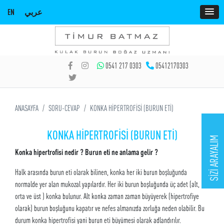
EN
عربي
0541 217 0303
05412170303
ANASAYFA
SORU-CEVAP
KONKA HİPERTROFİSİ (BURUN ETİ)
KONKA HİPERTROFİSİ (BURUN ETİ)
SİZİ ARAYALIM
Konka hipertrofisi nedir ? Burun eti ne anlama gelir ?
Halk arasında burun eti olarak bilinen, konka her iki burun boşluğunda
normalde yer alan mukozal yapılardır. Her iki burun boşluğunda üç adet (alt,
orta ve üst ) konka bulunur. Alt konka zaman zaman büyüyerek (hipertrofiye
olarak) burun boşluğunu kapatır ve nefes almanızda zorluğa neden olabilir. Bu
durum konka hipertrofisi yani burun eti büyümesi olarak adlandırılır.