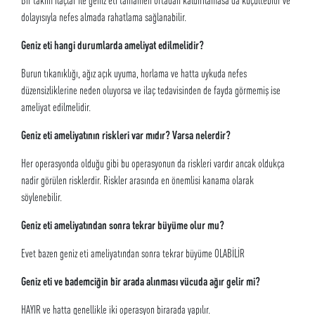
dolayısıyla nefes almada rahatlama sağlanabilir.
Geniz eti hangi durumlarda ameliyat edilmelidir?
Burun tıkanıklığı, ağız açık uyuma, horlama ve hatta uykuda nefes
düzensizliklerine neden oluyorsa ve ilaç tedavisinden de fayda görmemiş ise
ameliyat edilmelidir.
Geniz eti ameliyatının riskleri var mıdır? Varsa nelerdir?
Her operasyonda olduğu gibi bu operasyonun da riskleri vardır ancak oldukça
nadir görülen risklerdir. Riskler arasında en önemlisi kanama olarak
söylenebilir.
Geniz eti ameliyatından sonra tekrar büyüme olur mu?
Evet bazen geniz eti ameliyatından sonra tekrar büyüme OLABİLİR
Geniz eti ve bademciğin bir arada alınması vü
cuda a
ğır gelir m
i?
HAYIR ve hatta genellikle iki operasyon birarada yapılır.