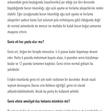
arkasındaki geniz boşluğunda (nazofarenks) yer aldığı için ileri derecede
büyüdüğünde burun tıkanıklığı, ağız açık uyuma ve horlama şikayetlerine neden
olabilir. Eğer çocuğunuzda burun tıkanıklığı ağız açık uyuma ve horlama
şikayetleri sadece hasta (üst solunum yolu enfeksiyonu gibi) olduğunda değil
de normal zamanlarda da mevcut ise mutlaka bir kulak burun boğaz uzmanına
muayene ettirin.
Geniz eti her yaşta olur mu?
Geniz eti; doğan her bireyde mevcuttur. 4-6 yaşına kadar büyümeye devam
eder. Hatta 6 yaşında maksimum boyuta ulaşır, 6 yaşından sonra küçülmeye
başlar ve 12 yaşında tamamen kaybolur. Geniz etinin normal gidişatı bu
şekildedir.
Erişkin insanlarda geniz eti çok nadir rastlanan bir durumdur. Ancak nazal
septum deviasyonu (burun orta bölmesi eğriliği), geniz eti olarak
adlandırılabilmektedir. Ancak bu yanlış bir kullanım şeklidir.
Geniz etinin ameliyat dışı
tedavisi mümkün mü?
Bir takım ilaçlar ile geniz eti tamamen ortadan kaldırılamasa da küçültebilir ve