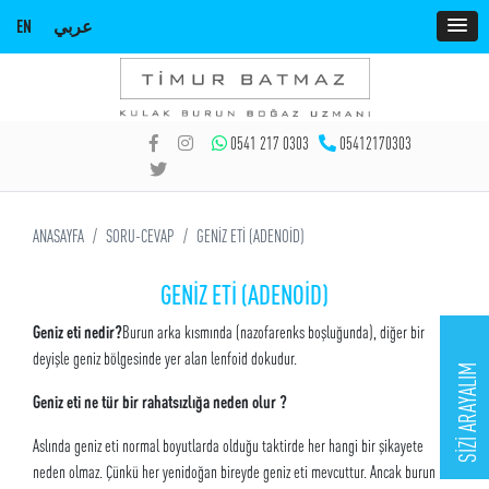
EN
عربي
0541 217 0303
05412170303
ANASAYFA
SORU-CEVAP
GENİZ ETİ (ADENOİD)
GENİZ ETİ (ADENOİD)
Geniz eti nedir?
Burun arka kısmında (nazofarenks boşluğunda), diğer bir
deyişle geniz bölgesinde yer alan lenfoid dokudur.
SİZİ ARAYALIM
Geniz eti ne tür bir rahatsızlığa neden olur ?
Aslında geniz eti normal boyutlarda olduğu taktirde her hangi bir şikayete
neden olmaz. Çünkü her yenidoğan bireyde geniz eti mevcuttur. Ancak burun