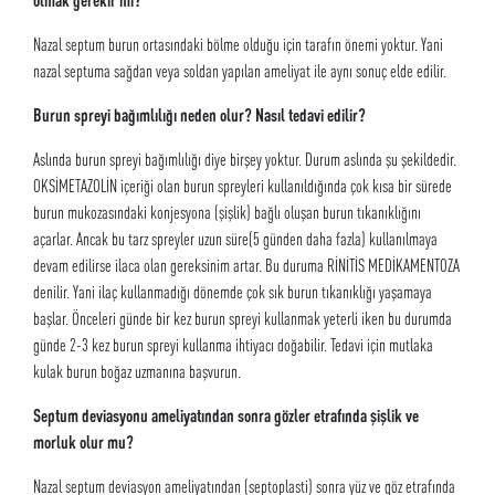
Nazal septum burun ortasındaki bölme olduğu için tarafın önemi yoktur. Yani
nazal septuma sağdan veya soldan yapılan ameliyat ile aynı sonuç elde edilir.
Burun spreyi bağımlılığı neden olur? Nasıl tedavi edilir?
Aslında burun spreyi bağımlılığı diye birşey yoktur. Durum aslında şu şekildedir.
OKSİMETAZOLİN içeriği olan burun spreyleri kullanıldığında çok kısa bir sürede
burun mukozasındaki konjesyona (şişlik) bağlı oluşan burun tıkanıklığını
açarlar. Ancak bu tarz spreyler uzun süre(5 günden daha fazla) kullanılmaya
devam edilirse ilaca olan gereksinim artar. Bu duruma RİNİTİS MEDİKAMENTOZA
denilir. Yani ilaç kullanmadığı dönemde çok sık burun tıkanıklığı yaşamaya
başlar. Önceleri günde bir kez burun spreyi kullanmak yeterli iken bu durumda
günde 2-3 kez burun spreyi kullanma ihtiyacı doğabilir. Tedavi için mutlaka
kulak burun boğaz uzmanına başvurun.
Septum deviasyonu ameliyatından sonra gözler etrafında şişlik ve
morluk olur mu?
Nazal septum deviasyon ameliyatından (septoplasti) sonra yüz ve göz etrafında