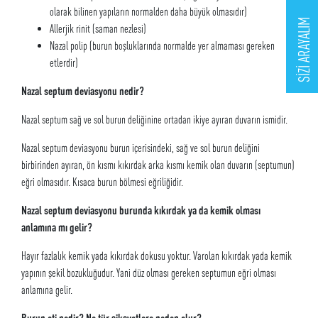
olarak bilinen yapıların normalden daha büyük olmasıdır)
SİZİ ARAYALIM
Allerjik rinit (saman nezlesi)
Nazal polip (burun boşluklarında normalde yer almaması gereken
etlerdir)
Nazal septum deviasyonu nedir?
Nazal septum sağ ve sol burun deliğinine ortadan ikiye ayıran duvarın ismidir.
Nazal septum deviasyonu burun içerisindeki, sağ ve sol burun deliğini
birbirinden ayıran, ön kısmı kıkırdak arka kısmı kemik olan duvarın (septumun)
eğri olmasıdır. Kısaca burun bölmesi eğriliğidir.
Nazal septum deviasyonu burunda kıkırdak ya da kemik olması
anlamına mı gelir?
Hayır fazlalık kemik yada kıkırdak dokusu yoktur. Varolan kıkırdak yada kemik
yapının şekil bozukluğudur. Yani düz olması gereken septumun eğri olması
anlamına gelir.
Burun eti nedir? Ne tür şikayetlere neden olur?