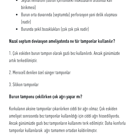
birikmesi)
Burun orta duvarında (septumda) perforasyon yani delik oluşması
(nadir)
Burunda şekil bozuklukları (çok çok çok nadir)
Nazal septum deviasyon ameliyatında ne tür tamponlar kullanılır?
1. Çok eskiden burun tampon olarak gazlı bez kullanılırdı. Ancak günümüzde
artık terkedilmiştir.
2. Merocell denilen özel sünger tamponlar
3. Silikon tamponlar
Burun tamponu çekilirken çok ağrı yapar mı?
Korkulanın aksine tamponlar çıkarılırken ciddi bir ağrı olmaz. Çok eskiden
ameliyat sonrasında bez tamponlar kullanıldığı için ciddi ağrı hissediliyordu.
Ancak günümüzde gazlı bez tamponların kullanımı terk edilmiştir. Daha konforlu
tamponlar kullanılarak ağrı tamamen ortadan kaldırılmıştır.