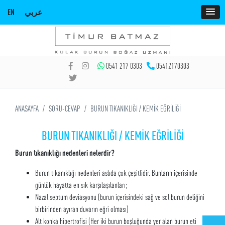
EN
عربي
0541 217 0303
05412170303
ANASAYFA
SORU-CEVAP
BURUN TIKANIKLIĞI / KEMİK EĞRİLİĞİ
BURUN TIKANIKLIĞI / KEMİK EĞRİLİĞİ
Burun tıkanıklığı nedenleri nelerdir?
Burun tıkanıklığı nedenleri aslıda çok çeşitlidir. Bunların içerisinde
günlük hayatta en sık karşılaşılanları;
Nazal septum deviasyonu (burun içerisindeki sağ ve sol burun deliğini
birbirinden ayıran duvarın eğri olması)
Alt konka hipertrofisi (Her iki burun boşluğunda yer alan burun eti