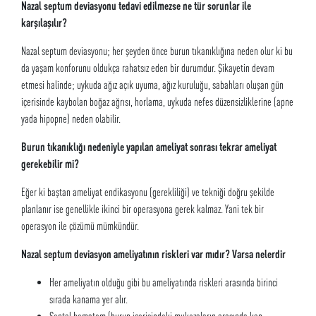
Nazal septum deviasyonu tedavi edilmezse ne tür sorunlar ile
karşılaşılır?
Nazal septum deviasyonu; her şeyden önce burun tıkanıklığına neden olur ki bu
da yaşam konforunu oldukça rahatsız eden bir durumdur. Şikayetin devam
etmesi halinde; uykuda ağız açık uyuma, ağız kuruluğu, sabahları oluşan gün
içerisinde kaybolan boğaz ağrısı, horlama, uykuda nefes düzensizliklerine (apne
yada hipopne) neden olabilir.
Burun tıkanıklığı nedeniyle yapılan ameliyat sonrası tekrar ameliyat
gerekebilir mi?
Eğer ki baştan ameliyat endikasyonu (gerekliliği) ve tekniği doğru şekilde
planlanır ise genellikle ikinci bir operasyona gerek kalmaz. Yani tek bir
operasyon ile çözümü mümkündür.
Nazal septum deviasyon ameliyatının riskleri var mıdır? Varsa nelerdir
Her ameliyatın olduğu gibi bu ameliyatında riskleri arasında birinci
sırada kanama yer alır.
Septal hematom (burun içerisindeki mukozaların arasında kan