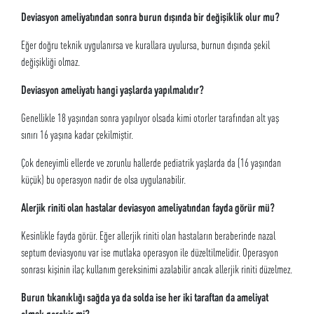
Deviasyon ameliyatından sonra burun dışında bir değişiklik olur mu?
Eğer doğru teknik uygulanırsa ve kurallara uyulursa, burnun dışında şekil
değişikliği olmaz.
Deviasyon ameliyatı hangi yaşlarda yapılmalıdır?
Genellikle 18 yaşından sonra yapılıyor olsada kimi otorler tarafından alt yaş
sınırı 16 yaşına kadar çekilmiştir.
Çok deneyimli ellerde ve zorunlu hallerde pediatrik yaşlarda da (16 yaşından
küçük) bu operasyon nadir de olsa uygulanabilir.
Alerjik riniti olan hastalar deviasyon ameliyatından fayda görür mü?
Kesinlikle fayda görür. Eğer allerjik riniti olan hastaların beraberinde nazal
septum deviasyonu var ise mutlaka operasyon ile düzeltilmelidir. Operasyon
sonrası kişinin ilaç kullanım gereksinimi azalabilir ancak allerjik riniti düzelmez.
Burun tıkanıklığı sağda ya da solda ise her iki taraftan da ameliyat
olmak gerekir mi?