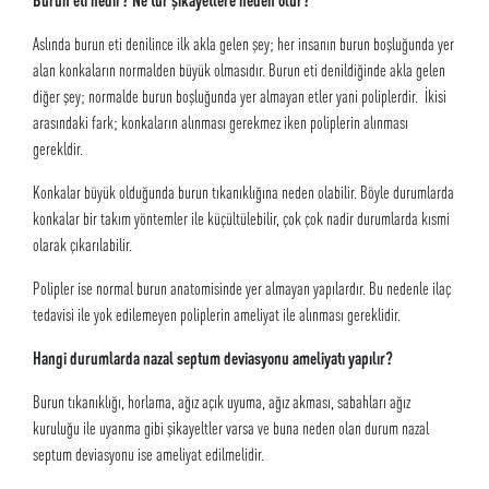
Aslında burun eti denilince ilk akla gelen şey; her insanın burun boşluğunda yer
alan konkaların normalden büyük olmasıdır. Burun eti denildiğinde akla gelen
diğer şey; normalde burun boşluğunda yer almayan etler yani poliplerdir. İkisi
arasındaki fark; konkaların alınması gerekmez iken poliplerin alınması
gerekldir.
Konkalar büyük olduğunda burun tıkanıklığına neden olabilir. Böyle durumlarda
konkalar bir takım yöntemler ile küçültülebilir, çok çok nadir durumlarda kısmi
olarak çıkarılabilir.
Polipler ise normal burun anatomisinde yer almayan yapılardır. Bu nedenle ilaç
tedavisi ile yok edilemeyen poliplerin ameliyat ile alınması gereklidir.
Hangi durumlarda nazal septum deviasyonu ameliyatı yapılır?
Burun tıkanıklığı, horlama, ağız açık uyuma, ağız akması, sabahları ağız
kuruluğu ile uyanma gibi şikayeltler varsa ve buna neden olan durum nazal
septum deviasyonu ise ameliyat edilmelidir.