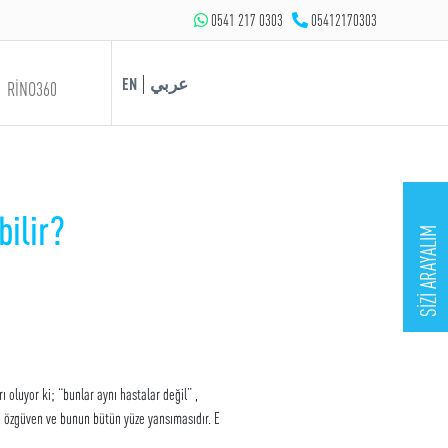
0541 217 0303
05412170303
|
EN
عربي
RİNO360
bilir?
SİZİ ARAYALIM
oluyor ki; “bunlar aynı hastalar değil” ,
n özgüven ve bunun bütün yüze yansımasıdır. E