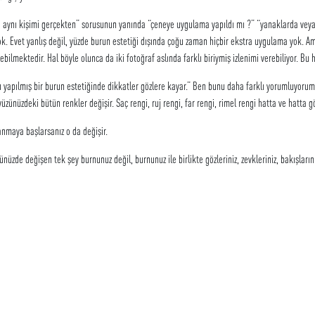
ı kişimi gerçekten” sorusunun yanında “çeneye uygulama yapıldı mı ?” “yanaklarda veya d
yok. Evet yanlış değil, yüzde burun estetiği dışında çoğu zaman hiçbir ekstra uygulama yok. Am
bilmektedir. Hal böyle olunca da iki fotoğraf aslında farklı biriymiş izlenimi verebiliyor. Bu 
lmış bir burun estetiğinde dikkatler gözlere kayar.” Ben bunu daha farklı yorumluyorum. 
üzünüzdeki bütün renkler değişir. Saç rengi, ruj rengi, far rengi, rimel rengi hatta ve hatta gö
lanmaya başlarsanız o da değişir.
e değişen tek şey burnunuz değil, burnunuz ile birlikte gözleriniz, zevkleriniz, bakışlarınız