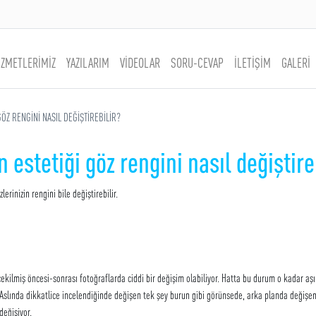
İZMETLERİMİZ
YAZILARIM
VİDEOLAR
SORU-CEVAP
İLETİŞİM
GALERİ
ÖZ RENGİNİ NASIL DEĞİŞTİREBİLİR?
 estetiği göz rengini nasıl değiştire
erinizin rengini bile değiştirebilir.
iş öncesi-sonrası fotoğraflarda ciddi bir değişim olabiliyor. Hatta bu durum o kadar aşırı 
. Aslında dikkatlice incelendiğinde değişen tek şey burun gibi görünsede, arka planda değişe
 değişiyor.