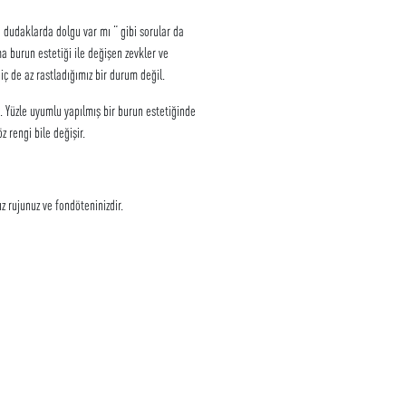
udaklarda dolgu var mı “ gibi sorular da
a burun estetiği ile değişen zevkler ve
hiç de az rastladığımız bir durum değil.
Yüzle uyumlu yapılmış bir burun estetiğinde
z rengi bile değişir.
 rujunuz ve fondöteninizdir.