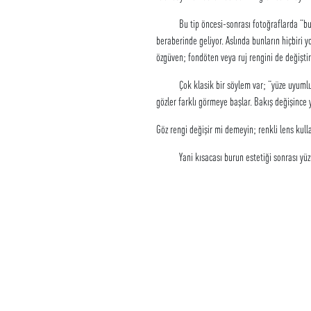
Bu tip öncesi-sonrası fotoğraflarda “bu ayn
beraberinde geliyor. Aslında bunların hiçbiri 
özgüven; fondöten veya ruj rengini de değiştire
Çok klasik bir söylem var; “yüze uyumlu yapı
gözler farklı görmeye başlar. Bakış değişince y
Göz rengi değişir mi demeyin; renkli lens kul
Yani kısacası burun estetiği sonrası yüzünüzd