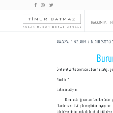
HAKKIMDA
H
ANASAYFA
YAZILARIM
BURUN ESTETİĞİ G
Burun
Evet evet yanlış duymadınız burun estetiği; gözl
Nasıl mı ?
Bakın anlatayım.
Burun estetiği sonrası özellikle önden çekilm
“kandırmayın bizi” gibi eleştiriler duyuyorum
tabi böyle bir durumda da fotoğraf bütünüyle