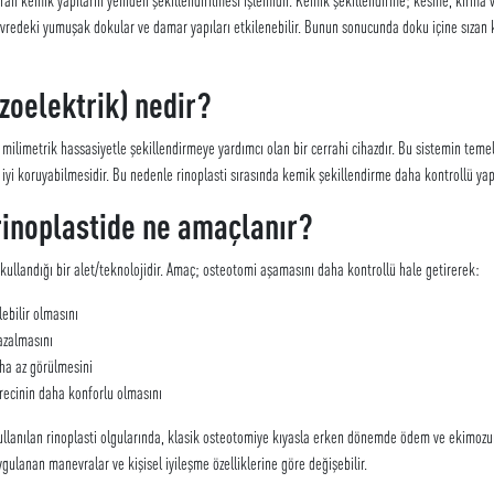
redeki yumuşak dokular ve damar yapıları etkilenebilir. Bunun sonucunda doku içine sızan k
zoelektrik) nedir?
 milimetrik hassasiyetle şekillendirmeye yardımcı olan bir cerrahi cihazdır. Bu sistemin tem
iyi koruyabilmesidir. Bu nedenle rinoplasti sırasında kemik şekillendirme daha kontrollü yapıl
 rinoplastide ne amaçlanır?
 kullandığı bir alet/teknolojidir. Amaç; osteotomi aşamasını daha kontrollü hale getirerek:
ebilir olmasını
azalmasını
ha az görülmesini
recinin daha konforlu olmasını
ullanılan rinoplasti olgularında, klasik osteotomiye kıyasla erken dönemde ödem ve ekimozun 
 uygulanan manevralar ve kişisel iyileşme özelliklerine göre değişebilir.