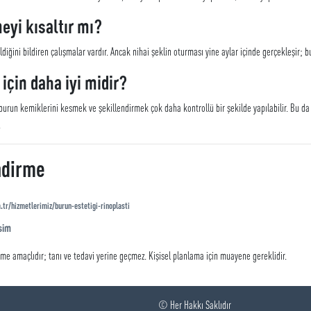
eyi kısaltır mı?
ni bildiren çalışmalar vardır. Ancak nihai şeklin oturması yine aylar içinde gerçekleşir; burun
için daha iyi midir?
e burun kemiklerini kesmek ve şekillendirmek çok daha kontrollü bir şekilde yapılabilir. Bu d
.
ndirme
tr/hizmetlerimiz/burun-estetigi-rinoplasti
sim
rme amaçlıdır; tanı ve tedavi yerine geçmez. Kişisel planlama için muayene gereklidir.
© Her Hakkı Saklıdır