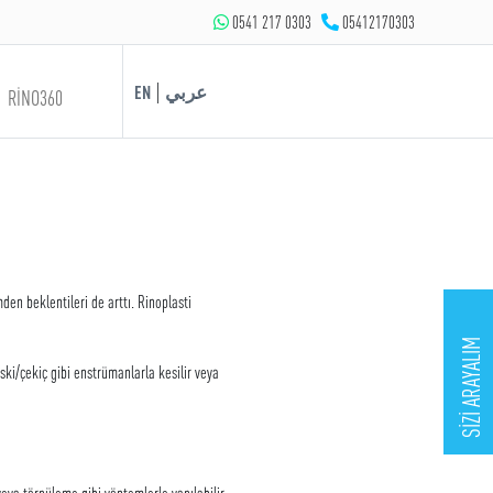
0541 217 0303
05412170303
|
EN
عربي
RİNO360
den beklentileri de arttı. Rinoplasti
SİZİ ARAYALIM
ki/çekiç gibi enstrümanlarla kesilir veya
eya törpüleme gibi yöntemlerle yapılabilir.