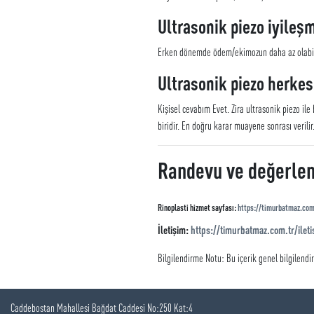
Ultrasonik piezo iyileşm
Erken dönemde ödem/ekimozun daha az olabildiği
Ultrasonik piezo herkes 
Kişisel cevabım Evet. Zira ultrasonik piezo il
biridir. En doğru karar muayene sonrası verilir
Randevu ve değerle
Rinoplasti hizmet sayfası:
https://timurbatmaz.com.
İletişim:
https://timurbatmaz.com.tr/ileti
Bilgilendirme Notu: Bu içerik genel bilgilendi
Caddebostan Mahallesi Bağdat Caddesi No:250 Kat:4