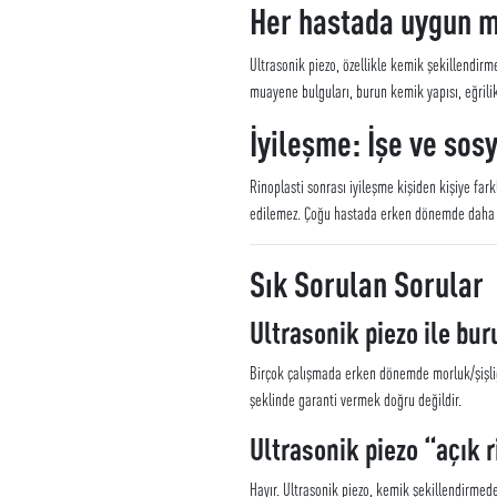
Her hastada uygun 
Ultrasonik piezo, özellikle kemik şekillendir
muayene bulguları, burun kemik yapısı, eğrilik
İyileşme: İşe ve sos
Rinoplasti sonrası iyileşme kişiden kişiye far
edilemez. Çoğu hastada erken dönemde daha hı
Sık Sorulan Sorular
Ultrasonik piezo ile bu
Birçok çalışmada erken dönemde morluk/şişliği
şeklinde garanti vermek doğru değildir.
Ultrasonik piezo “açık 
Hayır. Ultrasonik piezo, kemik şekillendirmede 