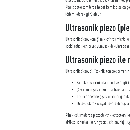
Klasik osteotomilerde hedef kemik olsa da çev
(ödem) olarak görülebilir.
Ultrasonik piezo (pie
Ultrasonik piezo, kemiği mikrotitreşimlerle ve
seçici çalışırken çevre yumuşak dokuları daha 
Ultrasonik piezo ile
Ultrasonik piezo, bir “teknik”ten çok cerrahın
Kemik kesilerinin daha net ve öngörül
Çevre yumuşak dokularda travmanın 
Erken dönemde şişlik ve morluğun da
Dolaylı olarak sosyal hayata dönüş sü
Klinik çalışmalarda piezoelektrik osteotomi k
birlikte sonuçlar; burun yapısı, cilt kalınlığı,