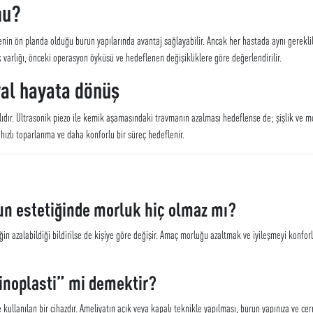
mu?
menin ön planda olduğu burun yapılarında avantaj sağlayabilir. Ancak her hastada aynı gerekli
 varlığı, önceki operasyon öyküsü ve hedeflenen değişikliklere göre değerlendirilir.
yal hayata dönüş
klıdır. Ultrasonik piezo ile kemik aşamasındaki travmanın azalması hedeflense de; şişlik ve m
zlı toparlanma ve daha konforlu bir süreç hedeflenir.
run estetiğinde morluk hiç olmaz mı?
n azalabildiği bildirilse de kişiye göre değişir. Amaç morluğu azaltmak ve iyileşmeyi konfor
rinoplasti” mi demektir?
kullanılan bir cihazdır. Ameliyatın açık veya kapalı teknikle yapılması, burun yapınıza ve cerr