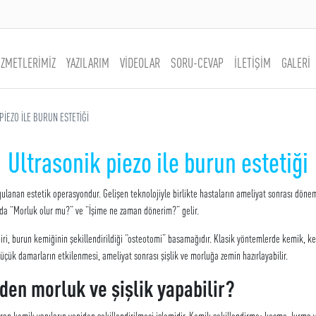
İZMETLERİMİZ
YAZILARIM
VİDEOLAR
SORU-CEVAP
İLETİŞİM
GALERİ
PİEZO İLE BURUN ESTETİĞİ
Ultrasonik piezo ile burun estetiği
gulanan estetik operasyondur. Gelişen teknolojiyle birlikte hastaların ameliyat sonrası dönem
nda “Morluk olur mu?” ve “İşime ne zaman dönerim?” gelir.
ri, burun kemiğinin şekillendirildiği “osteotomi” basamağıdır. Klasik yöntemlerde kemik, kes
küçük damarların etkilenmesi, ameliyat sonrası şişlik ve morluğa zemin hazırlayabilir.
en morluk ve şişlik yapabilir?
ran kemik yapıların yeniden şekillendirilmesi işlemidir. Kemik şekillendirme; kesme, kırma v