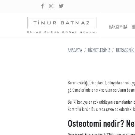
HAKKIMDA
H
ANASAYFA
HİZMETLERİMİZ
ULTRASONİK 
Burun estetiği (rinoplasti), dünyada en sık uy
görüşmelerinde en sık sorulan soruların başı
Bu iki konuyu en çok etkileyen aşamalardan bi
kontrollü kırılır. Bu sırada çevre dokulardaki 
Osteotomi nedir? Ned
Osteotomi; burunun üst 1/3’lük kısmını oluştu