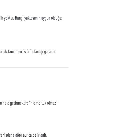
lik yoktur. Hangi yaklaşımın uygun olduğu;
orluk tamamen “sıfır” olacağı garanti
lu hale getirmektir; “hiç morluk olmaz”
ahi plana göre ayrıca belirlenir.