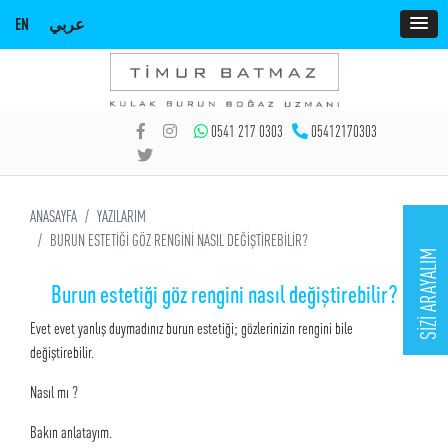
EN
عربي
0541 217 0303
05412170303
ANASAYFA
YAZILARIM
BURUN ESTETİĞİ GÖZ RENGİNİ NASIL DEĞİŞTİREBİLİR?
SİZİ ARAYALIM
Burun estetiği göz rengini nasıl değiştirebilir?
Evet evet yanlış duymadınız burun estetiği; gözlerinizin rengini bile
değiştirebilir.
Nasıl mı ?
Bakın anlatayım.