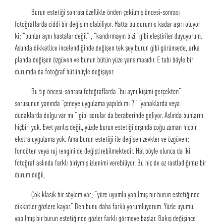
Burun estetiği sonrası özellikle önden çekilmiş öncesi-sonrası
fotoğraflarda ciddi bir değişim olabiliyor. Hatta bu durum o kadar aşırı oluyor
ki; “bunlar aynı hastalar değil” , “kandırmayın bizi” gibi eleştiriler duyuyorum.
Aslında dikkatlice incelendiğinde değişen tek şey burun gibi görünsede, arka
planda değişen özgüven ve bunun bütün yüze yansımasıdır. E tabi böyle bir
durumda da fotoğraf bütünüyle değişiyor.
Bu tip öncesi-sonrası fotoğraflarda “bu aynı kişimi gerçekten”
sorusunun yanında “çeneye uygulama yapıldı mı ?” “yanaklarda veya
dudaklarda dolgu var mı “ gibi sorular da beraberinde geliyor. Aslında bunların
hiçbiri yok. Evet yanlış değil, yüzde burun estetiği dışında çoğu zaman hiçbir
ekstra uygulama yok. Ama burun estetiği ile değişen zevkler ve özgüven;
fondöten veya ruj rengini de değiştirebilmektedir. Hal böyle olunca da iki
fotoğraf aslında farklı biriymiş izlenimi verebiliyor. Bu hiç de az rastladığımız bir
durum değil.
Çok klasik bir söylem var; “yüze uyumlu yapılmış bir burun estetiğinde
dikkatler gözlere kayar.” Ben bunu daha farklı yorumluyorum. Yüzle uyumlu
yapılmış bir burun estetiğinde gözler farklı görmeye başlar. Bakış değişince